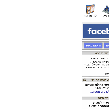
רומים
לוח מודעות
שר
פרסום באתר
כישה באשראי
יקיאה מאפשרת
תימה דיגיטאלית בעת
כישה בכרטיס אשראי
זון
רדה ההוצאה למזון
דידה
ד טווח לייזר יחליף
ערוכת לוגיסטיקה
דידה באמצעות מטר
01/05/202
דני
פרטים נוספים...
יגוד לשכות
מסחר בישראל