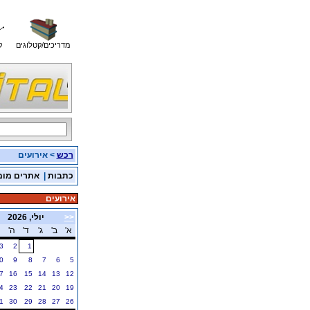
מדריכים/קטלוגים
ק
רכש
> אירועים
כתבות
|
אתרים מומ
אירועים
<<
יולי, 2026
א'
ב'
ג'
ד'
ה'
3
2
1
0
9
8
7
6
5
7
16
15
14
13
12
4
23
22
21
20
19
1
30
29
28
27
26