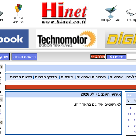
תערוכות
ורסים
מועדון לקוחות
פו
ואירועים
<< מורחב
הרשמת חברות
צור ק
חדשות רכש
ר
א
לצים
|
אירועים
|
תערוכות ואירועים
|
קורסים
|
מדריך חברות
|
רישום חברות
ח
ר
מ
י
אירועי היום: 1 יולי, 2026
>>
תערוכה בחו"ל
ו'
ש'
מ
לא רשומים אירועים בתאריך זה.
מ
ת
4
מ
5
י
1
11
ל
18
1
אתר היום
25
2
א
ה
3