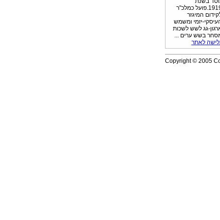
וסד בשנת
1919.פועל כמלכ"ר
קידום המיגזר
עיסקי-יזמי ומשמש
רגון-גג לשש לשכות
סחר בשש ערים ...
לישה לאתר
Copyright © 2005 Com