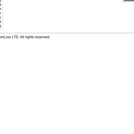
נ
ל
ה
א
מ
ג
Line LTD. All rights reserved.