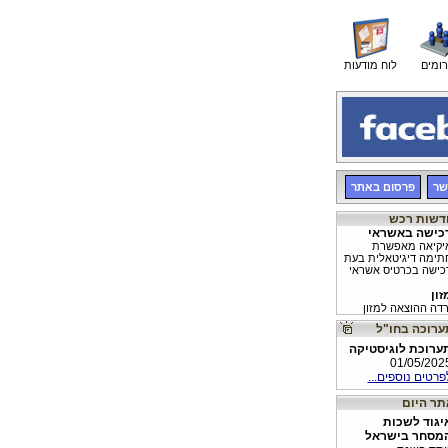
רומים
לוח מודעות
שר
פרסום באתר
כישה באשראי
יקיאה מאפשרת
תימה דיגיטאלית בעת
כישה בכרטיס אשראי
זון
רדה ההוצאה למזון
דידה
ד טווח לייזר יחליף
ערוכת לוגיסטיקה
דידה באמצעות מטר
01/05/202
דני
פרטים נוספים...
יגוד לשכות
מסחר בישראל