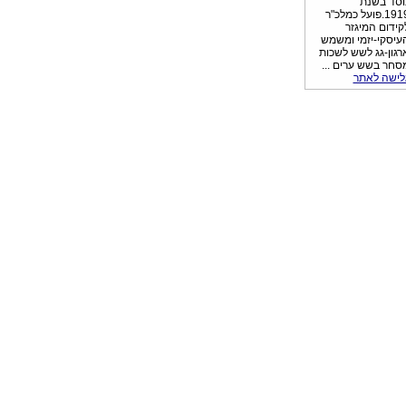
וסד בשנת
1919.פועל כמלכ"ר
קידום המיגזר
עיסקי-יזמי ומשמש
רגון-גג לשש לשכות
סחר בשש ערים ...
לישה לאתר