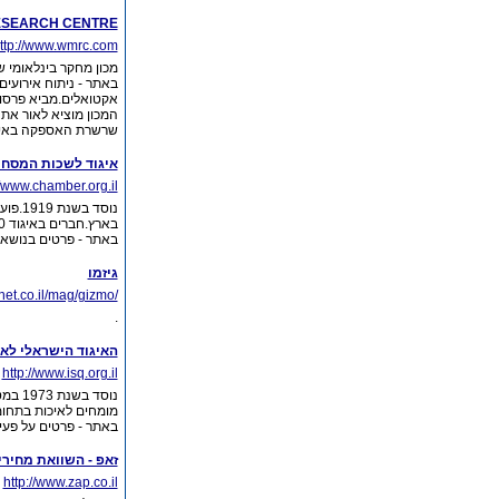
ESEARCH CENTRE
ttp://www.wmrc.com
מכון מחקר בינלאומי שמ
באתר - ניתוח אירועים
אקטואלים.מביא פרסומ
שרשרת האספקה באירו
איגוד לשכות המסח
//www.chamber.org.il
נוסד 
בארץ.חברים באיגוד 4,500 ארגונים,חברות ועסקים מתחומי המסחר,השירותים והסחר הבינלאומי.
באתר - פרטים בנושאי
גיזמו
net.co.il/mag/gizmo/
.
האיגוד הישראלי לאי
http://www.isq.org.il
מומחים לאיכות בתחומים שונים
באתר - פרטים על פעיל
זאפ - השוואת מחירי
http://www.zap.co.il