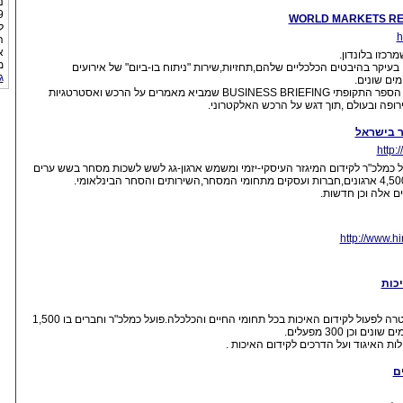
נ
WORLD MARKETS R
ל
h
ה
א
רכזו בלונדון.
מ
 בעיקר בהיבטים הכלכליים שלהם,תחזיות,שירות "ניתוח בו-ביום" של אירועים
ג
ים שונים.
המכון מוציא לאור את הספר התקופתי BUSINESS BRIEFING שמביא מאמרים על הרכש ואסטרטגיות
פה ובעולם ,תוך דגש על הרכש האלקטרוני.
ר בישראל
http:
בשנת 1919.פועל כמלכ"ר לקידום המיגזר העיסקי-יזמי ומשמש ארגון-גג לשש לשכות מסחר בשש ערים
ם אלה וכן חדשות.
http://www.hi
כות
נוסד בשנת 1973 במטרה לפעול לקידום האיכות בכל תחומי החיים והכלכלה.פועל כמלכ"ר וחברים בו 1,500
 וכן 300 מפעלים.
ות האיגוד ועל הדרכים לקידום האיכות .
ם