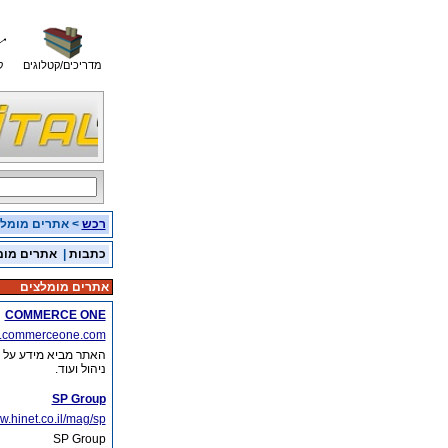
מדריכים/קטלוגים
ק
רכש
> אתרים מומל
כתבות
|
אתרים מומ
אתרים מומלצים
COMMERCE ONE
w.commerceone.com
האתר מביא מידע על פע
ניהול ועוד.
SP Group
w.hinet.co.il/mag/sp
SP Group