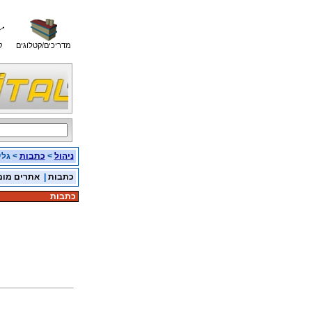
מדריכים/קטלוגים
ק
ניהול
>
כתבות
> גליון
כתבות
|
אתרים מומ
כתבות