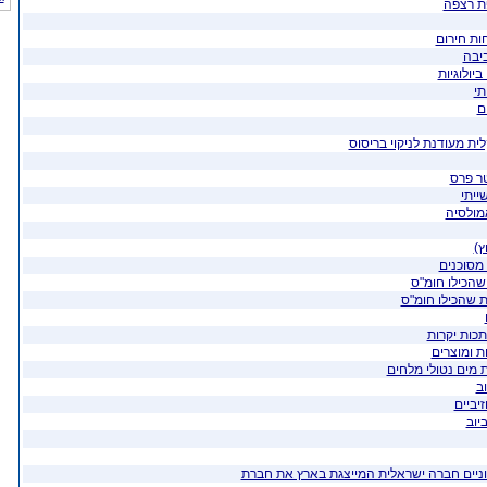
ות חירום
ביבה
יולוגיות
ם
טר פרס
ייתי
מולסיה
ץ)
מסוכנים
 שהכילו חומ"ס
ת שהכילו חומ"ס
תכות יקרות
 ומוצרים
ת מים נטולי מלחים
וב
יביים
יוב
וניים חברה ישראלית המייצגת בארץ את חברת