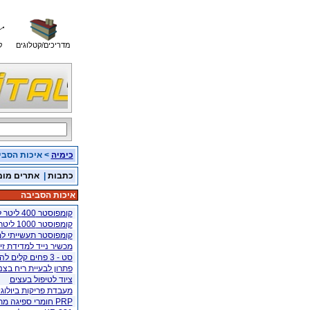
מדריכים/קטלוגים
ק
כימיה
> איכות הסבי
כתבות
|
אתרים מומ
איכות הסביבה
קומפוסטר 400 ליטר לגינה
קומפוסטר 1000 ליטר לבתים משותפים
קומפוסטר תעשייתי למפעל -150 
מכשיר נייד למדידת זי
סט - 3 פחים קלים להפרדת פסולת יבשה
פתרון לבעיית ריח בצנר
ציוד לטיפול בעצים
מעבדת פריקות ביולוגי
PRP חומרי ספיגה מתקדמים