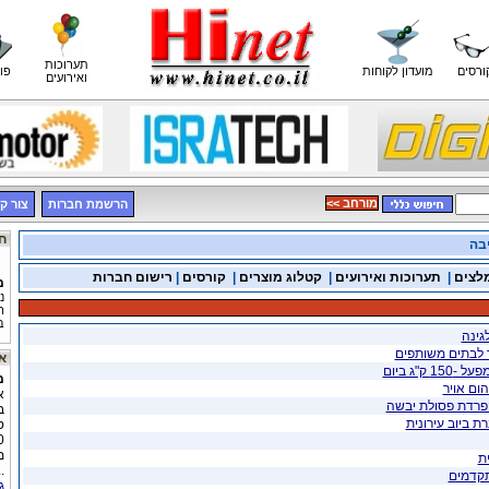
תערוכות
ורסים
מועדון לקוחות
פו
ואירועים
<< מורחב
הרשמת חברות
צור ק
חדשות כימיה
בה
לצים
|
תערוכות ואירועים
|
קטלוג מוצרים
|
קורסים
|
רישום חברות
מ
נ
ה
ב
מ
אתר היום
ק"ג ביום
ה
מ
הום אויר
א
ה
ב
מ
ת ביוב עירונית
"
ב
מ
ל
ת
..
ג