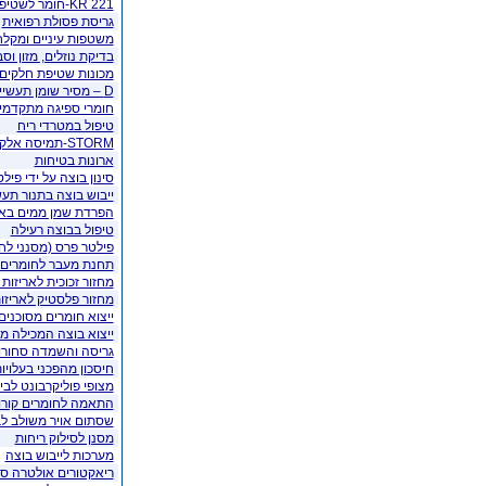
KR 221-חומר לשטיפת רצפה
גריסת פסולת רפואית
משטפות עיניים ומקלח
בדיקת נוזלים, מזון וס
מכונות שטיפת חלקים ב
D – מסיר שומן תעשייתי
חומרי ספיגה מתקדמי
טיפול במטרדי ריח
STORM-תמיסה אלקלית מעודנת לניקוי בריסוס
ארונות בטיחות
סינון בוצה על ידי פיל
ייבוש בוצה בתנור תעש
הפרדת שמן ממים בא
טיפול בבוצה רעילה
פילטר פרס (מסנני לח
תחנת מעבר לחומרים 
מחזור זכוכית לאריזות
מחזור פלסטיק לאריזו
ייצוא חומרים מסוכנים
ייצוא בוצה המכילה מ
גריסה והשמדה סחורות
חיסכון מהפכני בעלויו
מצופי פוליקרבונט לבי
התאמה לחומרים קורוז
שסתום אויר משולב לב
מסנן לסילוק ריחות
מערכות לייבוש בוצה
ריאקטורים אולטרה ס