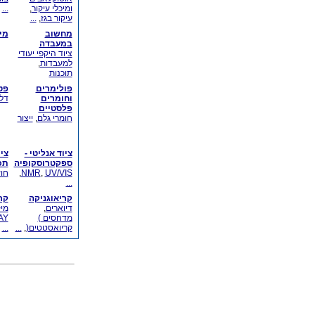
ומיכלי עיקור
,
...
עיקור בגז
,
...
מחשוב
מי
במעבדה
ציוד היקפי יעודי
למעבדות
,
תוכנות
פולימרים
פט
וחומרים
דל
פלסטיים
חומרי גלם
,
ייצור
ציוד אנליטי -
ציו
ספקטרוסקופיה
תכ
UV/VIS
,
NMR
,
חוז
...
קריאוגניקה
קר
דיוארים
,
מיק
מדחסים )
X-RAY
קריואסטטים(
,
...
...