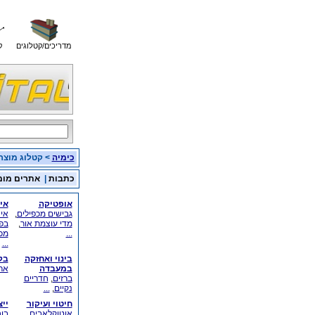
מדריכים/קטלוגים
ק
כימיה
> קטלוג מוצר
כתבות
|
אתרים מומ
אופטיקה
אי
גבישים מכפילים
,
איח
מדי עוצמת אור
,
בפ
...
מכש
...
בינוי ואחזקה
בק
במעבדה
ארי
ברזים
,
חדריים
נקיים
,
...
חיטוי ועיקור
יי
אוטוקלאבים
בו