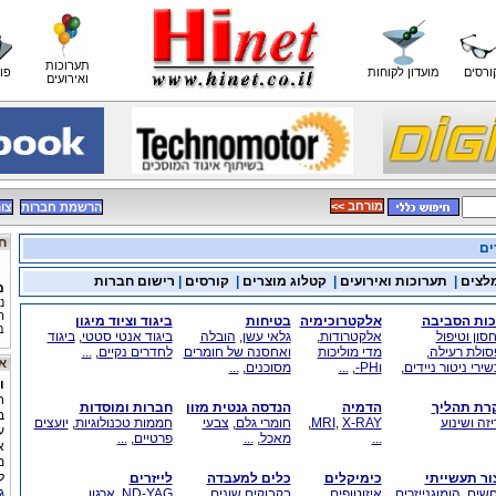
תערוכות
ורסים
מועדון לקוחות
פו
ואירועים
<< מורחב
הרשמת חברות
צו
חדשות כימיה
ים
לצים
|
תערוכות ואירועים
|
קטלוג מוצרים
|
קורסים
|
רישום חברות
מ
נ
ה
כות הסביבה
אלקטרוכימיה
בטיחות
ביגוד וציוד מיגון
ב
סון וטיפול
אלקטרודות
,
גלאי עשן
,
הובלה
ביגוד אנטי סטטי
,
ביגוד
מ
סולת רעילה
,
מדי מוליכות
ואחסנה של חומרים
לחדרים נקיים
,
...
אתר היום
ירי ניטור ניידים
,
וPH-
,
...
מסוכנים
,
...
ה
ו
ח
ה
רת תהליך
הדמיה
הנדסה גנטית מזון
חברות ומוסדות
ב
מ
זה ושינוע
X-RAY
,
MRI
,
חומרי גלם
,
צבעי
חממות טכנולוגיות
,
יועצים
ע
"
...
מאכל
,
...
פרטיים
,
...
א
ב
ל
מ
ל
צור תעשייתי
כימיקלים
כלים למעבדה
לייזרים
ג
חשים
,
הומוגנייזרים
,
איזוטופים
,
בקבוקים שונים
,
ND-YAG
,
ארגון
,
...