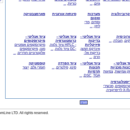
גזים
,
...
כוריות
,
...
קרוביולוגיה
מערכות
סינתזה אורגנית
פארמצבטיקה
ואקום
וסתים
,
מדי
לחץ
,
...
רוכימיה
ציוד אנליטי -
ציוד אנליטי -
ציוד אנליטי -
קים
,
הובלה
,
...
בדיקות
כרומטוגרפיה
מיקרוסקופים
פיזיקליות
- HPLC ציוד נלווה
,
מיקרוסקופים אופטיים
אינדקס חמצן
,
-GC ציוד נלווה
,
...
מונו
,
מיקרוסקופים
בדיקות אל-
אלקטרוניים חודרים
,
...
הרס
,
...
ד אנליטי -
ציוד אנליטי -
ציוד הפרדה
קוסמטיקה
ונות מכניות
תכונות
סינון
,
פילטרים
,
...
חומרי גלם
,
ייצור
ק וגמישות
,
צמיגות
תרמיות
...
,
DSC
,
TGA
יסטלוגרפיה
רוסקופים
,
מכשירי
 לדיפרקציה
,
חזרה
Line LTD. All rights reserved.