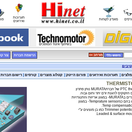
תערוכות
רסים
מועדון לקוחות
פור
ואירועים
<< מורחב
הרשמת חברות
צור ק
טיבים
מלצים
|
תערוכות ואירועים
|
פורום הייטק
|
קטלוג מוצרים
|
קורסים
|
רישום חברות
THERMIST
הזקוקים להגנת זרם יתר וחום גבוה.
Tempr- במגוון