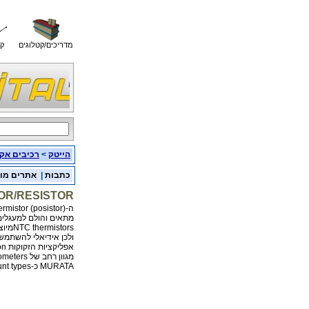
מדריכים/קטלוגים
קו
הייטק
>
רכיבים אק
כתבות
|
אתרים מו
OR/RESISTOR
ה-PTC thermistor (posistor) של חברתMURATA נותן פתרון
מתאים והולם למעגלים 
NTC thermistorsמיוצרים בMURATA- במגוון אריזות והתנגדויות
ולכן אידיאלי להשתמש בהם כature sensors
אפליקציות הזקוקות Temp compensation.
מגוון רחב של Trrimmer potentiometers כמו בן מוצעים ע"י
MURATA כ-Leaded & surface mount types.