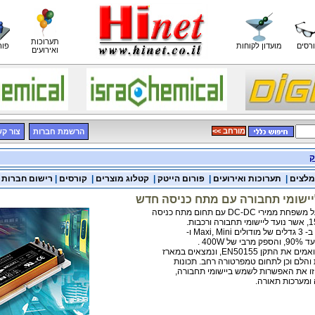
תערוכות
רסים
מועדון לקוחות
פור
ואירועים
<< מורחב
הרשמת חברות
צור ק
ק
מלצים
|
תערוכות ואירועים
|
פורום הייטק
|
קטלוג מוצרים
|
קורסים
|
רישום חברות
EN50155, ונמצאים במארז
 והלם וכן לתחום טמפרטורה רחב. תכונות
ו את האפשרות לשמש ביישומי תחבורה,
ומערכות תאורה.