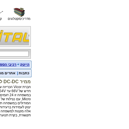
מדריכים/קטלוגים
קו
הייטק
>
רכיבי הספ
כתבות
|
אתרים מו
ממיר DC-DC ליישומי תחבורה עם מתח כניסה חדש
חברת Vicor הכריזה על משפחת ממירי DC-DC עם תחום מתח כניסה
חדש של 66V עד 154V, אשר נועד ליישומי תחבורה ורכבות.
במשפחה זו 24 דגמים ב- 3 גדלים של מודולים Maxi, Mini ו-
Micro, עם נצילות של עד 90%, והספק מרבי של 400W .
המודולים במשפחה תואמים את התקן 
יצוק לעמידות ברעידות
אלה מקנות למשפחה ז
תקשורת, בקרת תנועה 