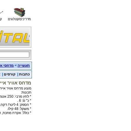
מדריכים/קטלוגים
קו
תעשייה
>
מדחסי או
כתבות
|
קורסים
|
א
מדחס אוויר איירלס
מוצע מדחס אוויר איירלס 3000 עם מנוע 
תכונות:
* לחץ מרבי: 250 אטמוספירות.
* כ" ס: 6 .
* הספק: 4 ליטר/ דקה.
* משקל: 48 קילו.
* כולל: אקדח מתכת, דיזה מתה