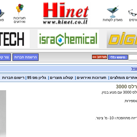
תערוכות
רסים
מועדון לקוחות
פור
ואירועים
<< מורחב
הרשמת חברות
צור ק
ויר
תרים מומלצים
|
תערוכות ואירועים
|
קטלוג מוצרים
|
גליון מס 95
|
רישום חברות
 3000
בנזין.
פכת ו 10- מ' צינור.