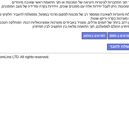
ר תוך התחברות לצינורות היציאה של המכונות או תוך התאמת ראשי שאיבה מיוחדים
ונות. ניתן לקבל יחידות אלה עם מסננים שונים, ויחידות בקרה ומדידה של מצב המסננים,
ת מיועדות לשאיבה ממספר רב של מכונות למקום מרכזי במפעל, ומסוגלות להעביר חלקיקי פסול
מערכות בקרה וריקון שונות.
ן רחב ביותר של דגמים וגדלים, ומצויד באביזרים ומערכות אופציונאליות רבות. המחלקה הטכני
יתרון ההולם למפעלכם, תוך התאמה מלאה בין התקציב לבין הפיתרון.
רטים ב-SMS
לפרטים בטלפון
לח לחבר
mLine LTD. All rights reserved.