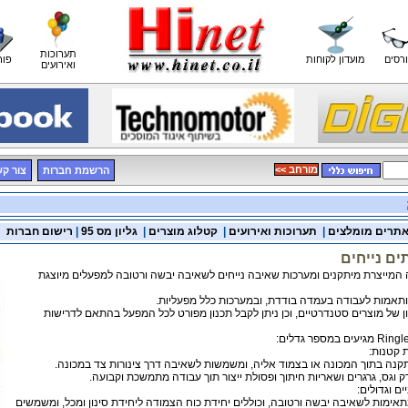
תערוכות
רסים
מועדון לקוחות
פור
ואירועים
<< מורחב
הרשמת חברות
צור ק
תרים מומלצים
|
תערוכות ואירועים
|
קטלוג מוצרים
|
גליון מס 95
|
רישום חברות
ם נייחים
Ring גרמניה המייצרת מיתקנים ומערכות שאיבה נייחים לשאיבה יבשה ורטובה למפעלים מיוצגת
תאמות לעבודה בעמדה בודדת, ובמערכות כלל מפעליות.
ן של מוצרים סטנדרטיים, וכן ניתן לקבל תכנון מפורט לכל המפעל בהתאם לדרישות
תקנה בתוך המכונה או בצמוד אליה, ומשמשות לשאיבה דרך צינורות צד במכונה.
וגס, גרגרים ושאריות חיתוך ופסולת ייצור תוך עבודה מתמשכת וקבועה.
ימות לשאיבה יבשה ורטובה, וכוללים יחידת כוח הצמודה ליחידת סינון ומכל, ומשמשים