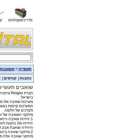
מדריכים/קטלוגים
קו
תעשייה
>
משאבות
כתבות
|
קורסים
|
א
שואבים תעשייתי
חברת ler
בישראל.
מערכות שאיבה אלו מו
המערכות קיימות במגוו
ולצרכים של הלקוח.
מיתקני השאיבה של Ringler מגיעים במספר גדלים:
1.יחידות שאיבה נייחות קטנות:
יחידות אלו ניתנות לה
היחידה שואבת אבק דק 
2.מיתקני שאיבה בינוניים וגדולים:
מיתקני שאיבה אלה מתא