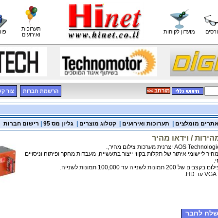
תערוכות
רסים
מועדון לקוחות
פור
ואירועים
<< מורחב
הרשמת חברות
צור ק
תרים מומלצים
|
תערוכות ואירועים
|
קטלוג מוצרים
|
גליון מס 95
|
רישום חברות
ירות / וידאו מהיר
היר ליישומי איתור של תקלות בקווי ייצור בתעשייה, מעבדות מחקר ופיתוח וניסויים
.
 לשנייה עד 100,000 תמונות לשנייה.
לח לחבר