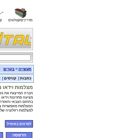
מדריכים/קטלוגים
קו
תעשייה
>
בקרים
כתבות
|
קורסים
|
א
מצלמות וידאו מה
חברה המייצגת את AOS Technologies יצרנית מערכות צילום מהיר,.
מציעה פתרונות וידאו מ
בתחום הצבאי והאזרחי
המצלמות מאפשרות צילום בקצבים של 200 תמונות
למצלמות רזולוציה של VGA עד HD.
לפרטים באימייל
הדפסה
ש