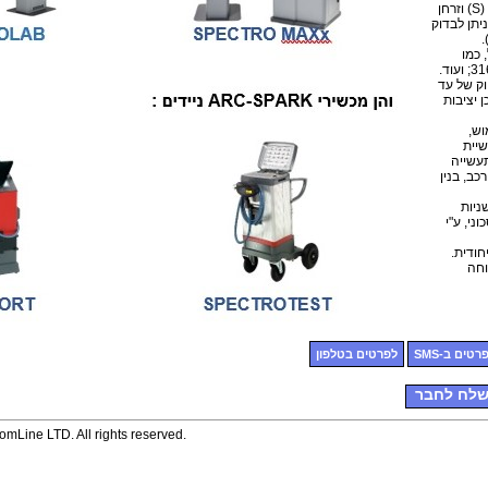
(N), פחמן (C), גופרית (S) וזרחן
ניתן לבדוק
 כמו
ק של עד
ותר ,וכן יציבות
וש,
שיית
עשייה
כב, בנין
ניות
וני, ע"י
 ICAL.
חודית.
וחה
רטים ב-SMS
לפרטים בטלפון
לח לחבר
mLine LTD. All rights reserved.