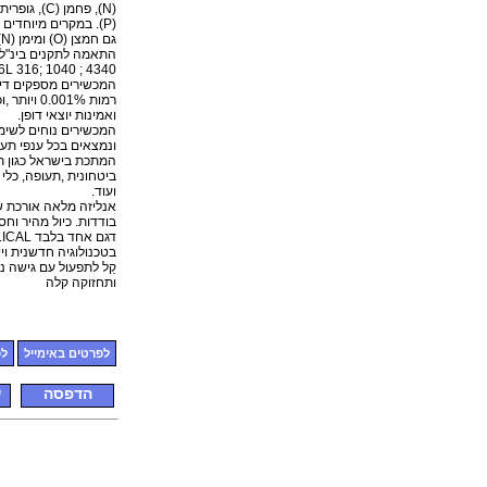
(P). במקרים מיוחדים 
גם חמצן (O) ומימן (N).
התאמה לתקנים בינ"ל,
4340 ; 1040 ;316 316L; ועוד.
המכשירים מספקים דיו
רמות 0.001% וי
ואמינות יוצאי דופן.
המכשירים נוחים לשימ
ונמצאים בכל ענפי תע
המתכת בישראל כגון ת
ביטחונית ,תעופה, כלי ר
ועוד.
אנליזה מלאה אורכת ש
בודדות. כיול מהיר וחסכ
דגם אחד בלבד
בטכנולוגיה חדשנית ויי
קַל לתפעול עם גישה נ
ותחזוקה קלה
לפרטים באימייל
לפ
הדפסה
ש