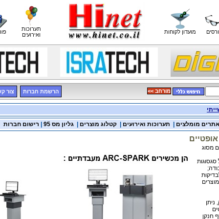
תערוכות
רסים
מועדון לקוחות
פור
ואירועים
<< מורחב
הרשמת חברות
צור ק
ייתי
תרים מומלצים
|
תערוכות ואירועים
|
קטלוג מוצרים
|
גליון מס 95
|
רישום חברות
ופטיים
 מסוג
סגסוגות
ודה;
בדיקות
מוצרים
 ניתן
ים
ף חנקן