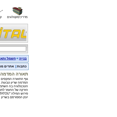
מדריכים/קטלוגים
קו
בנייה
>
חשמל ותאו
כתבות
|
אתרים מו
תאורה המדמה ש
גוף התאורה המקסים כרע
המדמה שריון טבעות.
הטכנולוגיה בה השתמש
הזרקה של החומר לתוך
פירוש המילה "TATOU" בשפה הצרפתית הוא ארמדילו
יונק המפורסם בשריון 