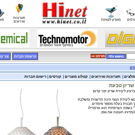
תערוכות
רסים
מועדון לקוחות
פור
ואירועים
<< מורחב
הרשמת חברות
צור ק
רה
מלצים
|
תערוכות ואירועים
|
קטלוג מוצרים
|
קורסים
|
רישום חברות
ריון טבעת
יון ליצירת שריון יפני קדום
ו ליצירת הגוף הינה חדשנית ומשלבת
 תבנית בעלת מספר מימדים.
המדורג העוטה את גופו.