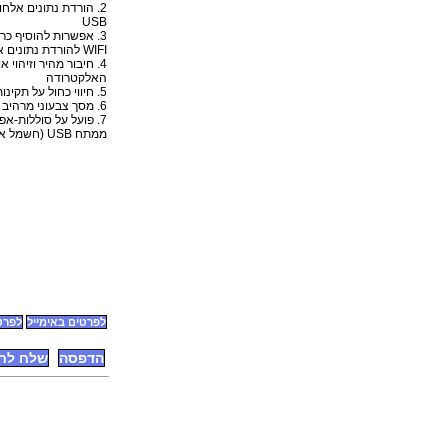
2. הורדת נתונים אלח
USB
WIFI להורדת נתונים אלחוטית
4. חיבור מהיר וזיהוי 
האלקטרודה
5. חיווי כחול על תקינות כל האלקטרודה
6. מסך צבעוני מרהיב
7. פועל על סוללות-א
ממתח USB (חשמל או סוללה נטענת)
לפרטים באימייל
לפרטים
הדפסה
שלח לח