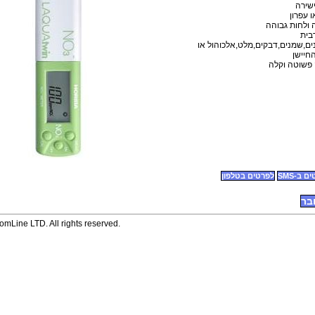
ישירה
 עפרון
 ולחות גבוהה
רבית
ים,שמנים,דבקים,מלט,אלכוהול או
חיישן
 פשוטה וקלה
 ב-SMS
לפרטים בטלפון
בר
mLine LTD. All rights reserved.