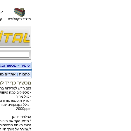
מדריכים/קטלוגים
קו
כימיה
>
מכשור ובק
כתבות
|
אתרים מו
מכשיר כף יד ל
דגם חדש למדידות בריכוז 6-9800
- מספיקים כמה טיפות
- כיול מהיר
- מדידת טמפרטורה וכי
2000ppm
החלפת חיישן
* חיישן הקריאה הינו 
נכשל באחת מתמיסות 
לשמירה על אורך חיי ה