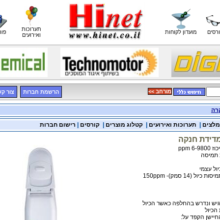
תערוכות
רסים
מועדון לקוחות
פור
ואירועים
<< מורחב
הרשמת חברות
צור ק
רה
מלצים
|
תערוכות ואירועים
|
קטלוג מוצרים
|
קורסים
|
רישום חברות
מדידת חנקה
 ppm
 תמיסה
ול עצמי
- כולל בקבוקונים עם תמיסות כיול (14 סמק)- 150ppm
רגיש ונדרש בהחלפה כאשר הכיול
הכיול
חיישן הקפד על: