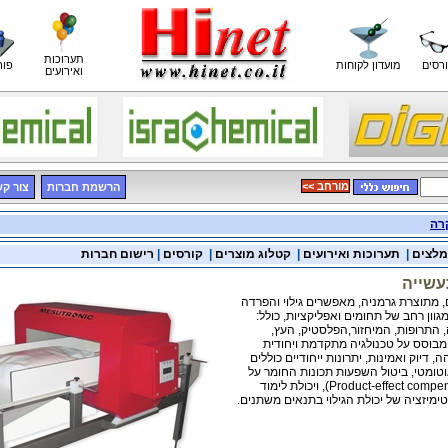
תערוכות
רסים
מועדון לקוחות
פור
ואירועים
<< מורחב
הרשמת חברות
צור ק
רה
מלצים
|
תערוכות ואירועים
|
קטלוג מוצרים
|
קורסים
|
רישום חברות
עשייה
 מתוצרת גרמניה, מאפשרים גילוי והפרדה
וון רחב של תחומים ואפליקציות, כולל:
, התרופות, המיחזור,הפלסטיק, העץ,
מבוסס על טכנולגיה מתקדמת ויחודית
, דיוק ואמינות, יתרונות ייחודיים כוללים
טומטי, ביטול השפעות תכונות החומר על
רגישות הגילוי (Product-effect compensation), ויכולת לימוד
מיזציה של יכולת הגילוי בתנאים משתנים.