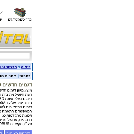
מדריכים/קטלוגים
קו
כימיה
>
מכשור ובק
כתבות
|
אתרים מו
דגמים חדשים של
מוצע מגוון דגמים חדשי
רשת חשמל מתוצרת חברת CARLO GAVAZZI. בין הדגמים
דגמים בעלי תצוגת LED ותצוגת LCD רגילה וגרפית, דגמים בעלי
חיבור ישיר של עד 90A, חיבור של מוני גז ומים ועוד. קיימים
דגמים המתאימים להתקנה על פנל ו
המאפשרים התאמה מירב
תכונות מתקדמות כגון א
הרמוניות, פרופילי צריכ
תעו"ז, תקשורת MODBUS, משלוח הודעות SMS, חיבור למודם ועוד.
לפרטים באימייל
לפ