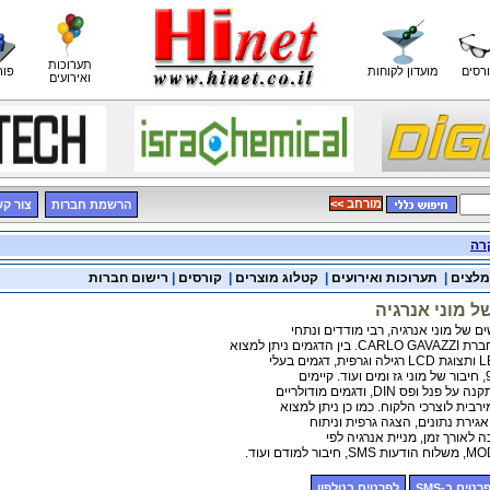
תערוכות
רסים
מועדון לקוחות
פור
ואירועים
<< מורחב
הרשמת חברות
צור ק
רה
מלצים
|
תערוכות ואירועים
|
קטלוג מוצרים
|
קורסים
|
רישום חברות
 מוני אנרגיה
ם של מוני אנרגיה, רבי מודדים ונתחי
 ניתן למצוא
פס DIN, ודגמים מודולריים
ית לוצרכי הלקוח. כמו כן ניתן למצוא
גירת נתונים, הצגה גרפית וניתוח
ה לאורך זמן, מניית אנרגיה לפי
רטים ב-SMS
לפרטים בטלפון