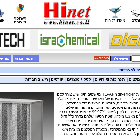
תערוכות
רסים
מועדון לקוחות
פור
ואירועים
<< מורחב
הרשמת חברות
צור ק
ים למעבדות
מלצים
|
תערוכות ואירועים
|
קטלוג מוצרים
|
קורסים
|
רישום חברות
מסנני HEPA ((high-efficiency particulate air מיושמים היכן שיש צורך לסנן
גן על דרכי הנשימה של האנשים בסביבה. מסננים אלה
מפעלי תרופות, ביוכימיה, מפעלים רדיואקטיביים,
ועוד, והם מסננים את החומרים והאוויר הרעילים
הנפלטים. מסננים אלה מיועדים לסנן לפחות 99.97% מהאוויר שעובר דרכם
וחלקיקים לא יותר גדולים מ- 0.3 מיקרון. שטח הסינון שלהם בדרך כלל גדול
יוצר מחומרים כגון נייר סיבי זכוכית וביניהם מפרידי
תרמופלסטיים עם קפלים מיוחדים היוצרים את אפשרות
יר היוצא מהמערכת . מסגרת המסננים מיוצרת מעץ
יתן לרכוש את המסננים האלה לפי דרישת המערכת.