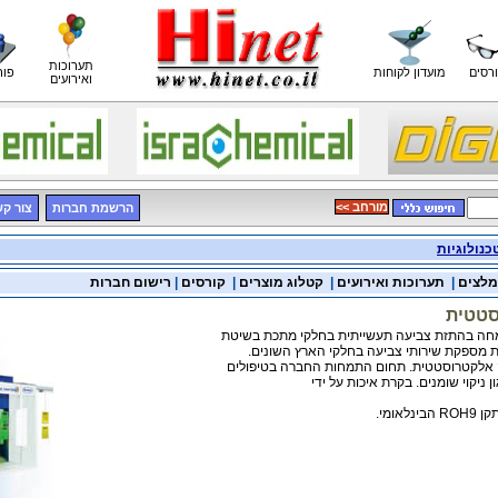
תערוכות
רסים
מועדון לקוחות
פור
ואירועים
<< מורחב
הרשמת חברות
צור ק
כנולוגיות
מלצים
|
תערוכות ואירועים
|
קטלוג מוצרים
|
קורסים
|
רישום חברות
סטטית
ה בהתזת צביעה תעשייתית בחלקי מתכת בשיטת
מספקת שירותי צביעה בחלקי הארץ השונים.
אלקטרוסטטית. תחום התמחות החברה בטיפולים
 ניקוי שומנים. בקרת איכות על ידי
אומי.