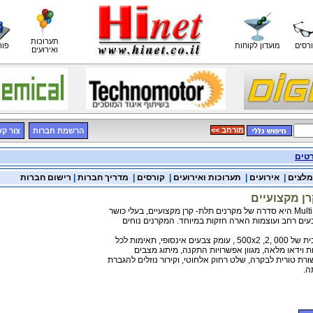
תערוכות
רסים
מועדון לקוחות
פור
ואירועים
<< מורחב
הרשמת חברות
צור ק
רטים
מלצים
|
אירועים
|
תערוכות ואירועים
|
קורסים
|
מדריך חברות
|
רישום חברות
ן מקצועיים
יים, בעלי כושר
עים רחב ועוצמות הארה חזקות במיוחד. המקרנים נוחים
נסופי, תאימות לכל
 וידאו מלאה, מגוון אפשרויות התקנה, מיתוג מצבים
ה.