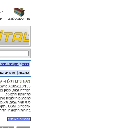
מדריכים/קטלוגים
קו
רכש
>
תקנים ומיפ
כתבות
|
אתרים מו
מקרנים תלת- קר
MultiSync XG85/110/135 היא סדרה של מקרנים תלת- קרן מקצוע
הפרדה גבוה, עומק צב
לתחזוקה ולתפעול.
למקרנים רזולוציה מרבית של 000 ,500x2 ,2 , עומק צבעים אי
סוגי המחשבים, תאימות
אלקטרוני, OSM , תקשורת טורית לבקרה, שלט רחוק אלחוטי, וקירור נוזלים להגברת
בהירות התמונה וחדות
לפרטים באימייל