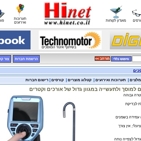
תערוכות
רסים
מועדון לקוחות
פור
ואירועים
<< מורחב
הרשמת חברות
צור ק
סכים
מלצים
|
תערוכות ואירועים
|
קטלוג מוצרים
|
קורסים
|
רישום חברות
למוסך ולתעשייה במגוון גדול של אורכים וקטרים
טרה גבוהה
 לבדיקת
עמידה בשמנים
ונלי, אין צורך
גדול לצפייה נוחה