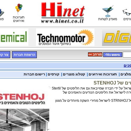
תערוכות
רסים
מועדון לקוחות
פור
ואירועים
<< מורחב
הרשמת חברות
צור ק
סכים
מלצים
|
תערוכות ואירועים
|
קטלוג מוצרים
|
קורסים
|
רישום חברות
 STENHOJ
ליפט חדש המיובא לישראל על ידי חברה שמייבאת גם את הליפטים של Stertil
 Becker, מחזירה לישראל את הליפטים הנודעים והאמינים של
לרגל חזרת הליפטים של STRNHOJ לישראל מחירי השקה מיוחדים על מגוון