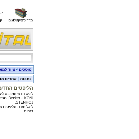
מדריכים/קטלוגים
קו
מוסכים
>
ציוד למו
כתבות
|
אתרים מו
הליפטים החדשים של
KONI ו-
STENHOJ.
דגמים.