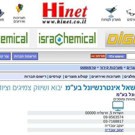
תערוכות
רסים
מועדון לקוחות
פור
ואירועים
<< מורחב
הרשמת חברות
צור ק
צרים
>
מערכות קירור
>
טרמוסטט
מלצים
|
תערוכות ואירועים
|
קטלוג מוצרים
|
קורסים
|
רישום חברות
נל בע"מ
יגיות ומוסכים
השדות 5, הרצליה 00000
09-9563574
03-7168817
יעקב עובדיה
יעקב עובדיה