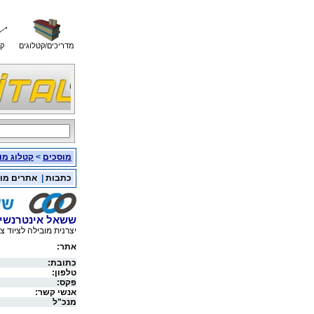
מדריכים/קטלוגים
קו
מוסכים
>
קטלוג מו
כתבות
|
אתרים מו
ששאל אינטרנשיו
יצרנית מובילה לציוד צמ
אתר:
כתובת:
טלפון:
פקס:
אנשי קשר:
מנכ"ל