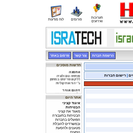
תערוכות
פורומים
לוח מודעות
ואירועים
הרשמת חברות
צור קשר
פרסום באתר
חדשות מוסכים
אחסנה
פותחה טכנולוגיה
ים
|
רישום חברות
לליקוט פריטים במחסן
ע"י הוראות קוליות
זיהום אוויר
עלייה בזיהום אוויר
הנובע מרכב בנזין
אתר היום
איגוד קציני
זיהום אוויר
הבטיחות
8% ממכוניות בנזין
חדשות יחסית הורדו
מאגד את קציני
מהכביש עקב זיהום
הבטיחות בתעבורה
הפועלים בחברות
ובמשרדים להובלת
מטענים ולהסעת
נוסעים