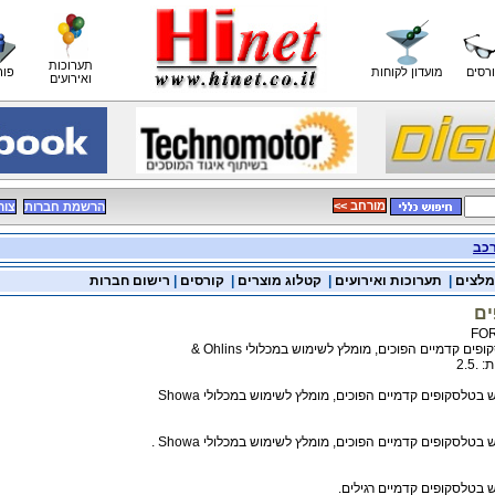
תערוכות
רסים
מועדון לקוחות
פור
ואירועים
<< מורחב
הרשמת חברות
צור
כב
מלצים
|
תערוכות ואירועים
|
קטלוג מוצרים
|
קורסים
|
רישום חברות
ים
FOR
ם קדמיים הפוכים, מומלץ לשימוש במכלולי Ohlins &