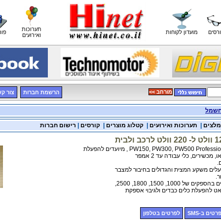
תערוכות
רסים
מועדון לקוחות
פור
ואירועים
<< מורחב
הרשמת חברות
צור ק
חשמל
מלצים
|
תערוכות ואירועים
|
קטלוג מוצרים
|
קורסים
|
רישום חברות
 מכשירים, כלי עבודה עד 2 אמפר
.
לים משקע המצית והגדולים בחיבור למצבר
.
 1000, 1500, 1800, 2500,
רטים ב-SMS
לפרטים בטלפון