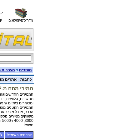
מדריכים/קטלוגים
קו
מוסכים
>
מערכות 
כתבות
|
אתרים מו
ממירי מתח מ-12 וולט ל- 220 וולט לרכב ולבית
הממירים החדשיםPW150, PW300, PW500 Professional , מיועדים להפעלת
מחשבים, טלוויזיה, וידאו,
ומכשירים ביתיים שונים
הממירים הקטנים מופע
הרכב, או כל מצבר אחר
משווקים ממירים נוספים בהספקים של
3000, 4000 ו-5000 ואט להפעלת כלים כבדים ולגיבוי אספקת
חשמל.
לפרטים באימייל
לפ