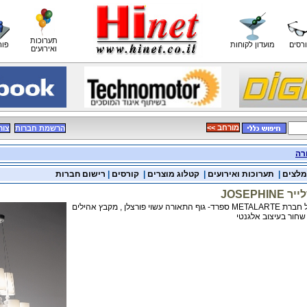
תערוכות
רסים
מועדון לקוחות
פור
ואירועים
<< מורחב
הרשמת חברות
צור
רה
מלצים
|
תערוכות ואירועים
|
קטלוג מוצרים
|
קורסים
|
רישום חברות
JOSEPH
גוף תאורה שנדלייר של חברת METALARTE ספרד- גוף התאורה עשוי פורצלן , מקבץ אהילים
 שחור בעיצוב אלגנטי