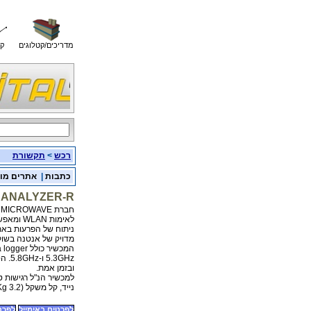
מדריכים/קטלוגים
קו
רכש
>
תקשורת
כתבות
|
אתרים מו
, ANALYZER-R
חברת XL MICROWAVE האמריקנית הכריזה על ה-nalyze-R. המכשיר מיועד
לאימות WLAN ומאפשר למשתמש לרכוש וללכוד במהירות תוצאות מדידה ולבצע
ניתוח של הפרעות באתר
מדויק של אנטנה בשוק ה-N
המכשיר כולל data logger עם GPS ופועל ב-4 תחומי תדר: 2.4 GHz, 5.2GHz,
5.3GHz ו-5.8GHz. הספק כפונקציה של תדר מוצג בצורה גרפית על מסך LCD
ובזמן אמת.
למכשיר הנ"ל רגישות טובה יו
נייד, קל משקל (3.2 Kg) וניתן לעבודה עם סוללה נטענת במשך כ-6 שעות.
לפרטים באימייל
לפרטים