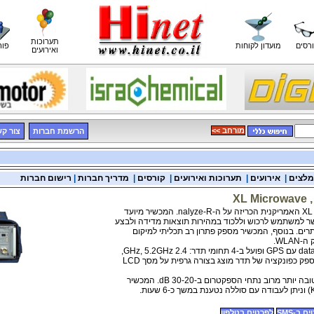
תערוכות
רסים
מועדון לקוחות
פור
ואירועים
<< מורחב
הרשמת חברות
צור ק
מלצים
|
אירועים
|
תערוכות ואירועים
|
קורסים
|
מדריך חברות
|
רישום חברות
XL Microwave 
ים. בנוסף, המכשיר מספק פתרון רב תכליתי למיקום
WLA.
תר מרוב נתחי הספקטרום ב-30-20 dB. המכשיר
 ב-SMS
לפרטים בטלפון